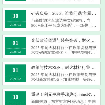
无任何缺陷？这并非科幻，而是冷等
静压技术（CIP）正在创造的行业现
实。作为粉末冶金领域的核心工艺，
硅碳负极：2026，谁将问鼎"能量之王"？
30
它正凭借独特的优势，在多个高科技
当新能源汽车渗透率突破50%，当
领域掀···
2026-03
800V高压平台成为标配，一场关于电
池能量密度的终极竞赛正在打响。传
统石墨负极已逼近372mAh/g的理论极
限，而硅碳负极以4200mAh/g的超高
光伏政策倒逼与装备突破，耐火材料行业加速高端化
01
比容量，正成为叩开高能量密度时代
2025 年耐火材料行业在政策调整与技
大门的关键密···
2026-02
术突破的双重催化下，迎来结构性升
级契机，等静压机等高端装备成为破
局关键。财政部拟于 2026 年 4 月取消
光伏出口退税的政策信号，叠加生态
政策与技术双驱，耐火材料行业迎升级拐点
01
环境部 GB 46790—2025 标准即将实
2025 年耐火材料行业在政策规制与技
施，···
2026-02
术创新双轮驱动下加速转型，等静压
机等高端装备成为突破关键。生态环
境部发布的 GB 46790-2025 强制排放
标准填补行业空白，明确 2026 年起新
重磅！利元亨联手瑞典Quintus攻关固态电池设备，续航1200公里电动车要来了？
30
建企业需严控污染物排放，倒逼行业
新闻来源：东方财富网 好消息！中国
从 “···