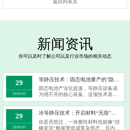
返回列表页
新闻资讯
你可以及时了解公司以及行业市场的相关动态
等静压技术：固态电池量产的"隐形冠军"
29
固态电池产业化提速，等静压设备成
2026-03
为绕不开的核心装备。这项技术基于
帕斯卡原理，通过液体介质从各向均
匀施压，让粉末材料致密成型——传
统辊压或化成设备难以替代其精准控
冷等静压技术：开启材料“无痕”成型新时代
29
制电极密度、优化界面接触的独特价
你是否想过，一块脆性材料也能像“捏
值。温等···
2026-03
橡皮泥”般被塑造成复杂形态，且内部