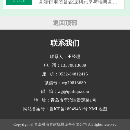
2026-01
高端锂电装备企业利元亨与瑞典高压
技术巨头Quintus Technologies AB正式
达成战略合作。这次可不是普通的商
业合作，而是直奔固态电池生产设备
返回顶部
研发而去的大动作。 业内人士都
知道···
联系我们
联系人：王经理
电 话：13370813689
座 机：0532-84812415
微信号：wg70813689
邮 箱：wg@qdrhqn.com
地 址：青岛市李沧区贵定路1号
网站备案号：
鲁ICP备18049431号
XML地图
Copyright © 青岛融海青耐机械设备有限公司 All rights reserved