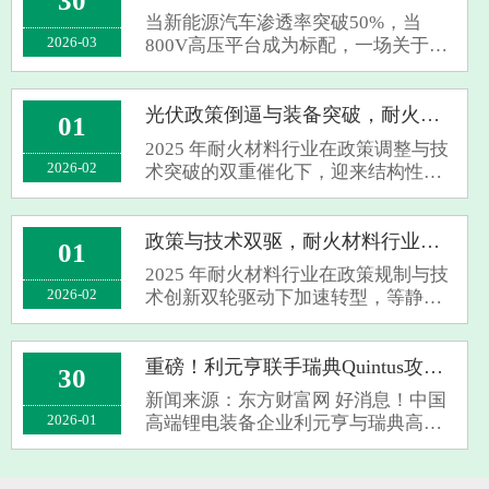
30
它正凭借独特的优势，在多个高科技
当新能源汽车渗透率突破50%，当
领域掀···
2026-03
800V高压平台成为标配，一场关于电
池能量密度的终极竞赛正在打响。传
统石墨负极已逼近372mAh/g的理论极
限，而硅碳负极以4200mAh/g的超高
光伏政策倒逼与装备突破，耐火材料行业加速高端化
01
比容量，正成为叩开高能量密度时代
2025 年耐火材料行业在政策调整与技
大门的关键密···
2026-02
术突破的双重催化下，迎来结构性升
级契机，等静压机等高端装备成为破
局关键。财政部拟于 2026 年 4 月取消
光伏出口退税的政策信号，叠加生态
政策与技术双驱，耐火材料行业迎升级拐点
01
环境部 GB 46790—2025 标准即将实
2025 年耐火材料行业在政策规制与技
施，···
2026-02
术创新双轮驱动下加速转型，等静压
机等高端装备成为突破关键。生态环
境部发布的 GB 46790-2025 强制排放
标准填补行业空白，明确 2026 年起新
重磅！利元亨联手瑞典Quintus攻关固态电池设备，续航1200公里电动车要来了？
30
建企业需严控污染物排放，倒逼行业
新闻来源：东方财富网 好消息！中国
从 “···
2026-01
高端锂电装备企业利元亨与瑞典高压
技术巨头Quintus Technologies AB正式
达成战略合作。这次可不是普通的商