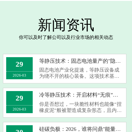
新闻资讯
你可以及时了解公司以及行业市场的相关动态
等静压技术：固态电池量产的"隐形冠军"
29
固态电池产业化提速，等静压设备成
2026-03
为绕不开的核心装备。这项技术基于
帕斯卡原理，通过液体介质从各向均
匀施压，让粉末材料致密成型——传
统辊压或化成设备难以替代其精准控
冷等静压技术：开启材料“无痕”成型新时代
29
制电极密度、优化界面接触的独特价
你是否想过，一块脆性材料也能像“捏
值。温等···
2026-03
橡皮泥”般被塑造成复杂形态，且内部
无任何缺陷？这并非科幻，而是冷等
静压技术（CIP）正在创造的行业现
实。作为粉末冶金领域的核心工艺，
硅碳负极：2026，谁将问鼎"能量之王"？