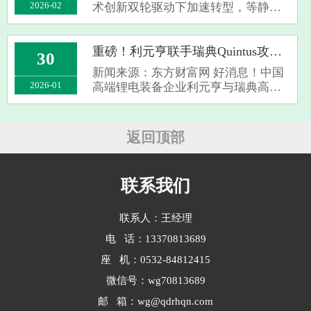
施，···
2026-02
术创新双轮驱动下加速转型，等静压
机等高端装备成为突破关键。生态环
境部发布的 GB 46790-2025 强制排放
标准填补行业空白，明确 2026 年起新
重磅！利元亨联手瑞典Quintus攻关固态电池设备，续航1200公里电动车要来了？
30
建企业需严控污染物排放，倒逼行业
新闻来源：东方财富网 好消息！中国
从 “···
2026-01
高端锂电装备企业利元亨与瑞典高压
技术巨头Quintus Technologies AB正式
达成战略合作。这次可不是普通的商
业合作，而是直奔固态电池生产设备
返回顶部
研发而去的大动作。 业内人士都
知道···
联系我们
联系人：王经理
电 话：13370813689
座 机：0532-84812415
微信号：wg70813689
邮 箱：wg@qdrhqn.com