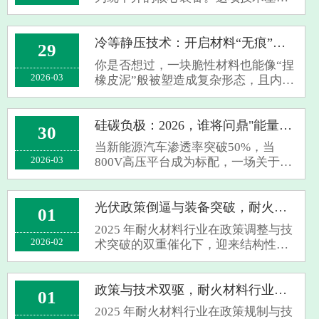
帕斯卡原理，通过液体介质从各向均
匀施压，让粉末材料致密成型——传
统辊压或化成设备难以替代其精准控
冷等静压技术：开启材料“无痕”成型新时代
29
制电极密度、优化界面接触的独特价
你是否想过，一块脆性材料也能像“捏
值。温等···
2026-03
橡皮泥”般被塑造成复杂形态，且内部
无任何缺陷？这并非科幻，而是冷等
静压技术（CIP）正在创造的行业现
实。作为粉末冶金领域的核心工艺，
硅碳负极：2026，谁将问鼎"能量之王"？
30
它正凭借独特的优势，在多个高科技
当新能源汽车渗透率突破50%，当
领域掀···
2026-03
800V高压平台成为标配，一场关于电
池能量密度的终极竞赛正在打响。传
统石墨负极已逼近372mAh/g的理论极
限，而硅碳负极以4200mAh/g的超高
光伏政策倒逼与装备突破，耐火材料行业加速高端化
01
比容量，正成为叩开高能量密度时代
2025 年耐火材料行业在政策调整与技
大门的关键密···
2026-02
术突破的双重催化下，迎来结构性升
级契机，等静压机等高端装备成为破
局关键。财政部拟于 2026 年 4 月取消
光伏出口退税的政策信号，叠加生态
政策与技术双驱，耐火材料行业迎升级拐点
01
环境部 GB 46790—2025 标准即将实
2025 年耐火材料行业在政策规制与技