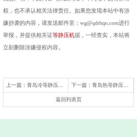
权，也不承认相关法律责任。如果您发现本站中有涉
嫌抄袭的内容，请发送邮件至：wg@qdrhqn.com进行
举报，并提供相关证
等静压机
据，一经查实，本站将
立刻删除涉嫌侵权内容。
上一篇：
青岛冷等静压厂家带您了解人民银行等七部门：督促金融机构加强外包风险管理
下一篇：
青岛热等静压厂家带您了解中办、国办：重点支持大宗商品物流、冷链物流、铁路物流、农村物流等领域和中西部地区设施补短板
返回列表页