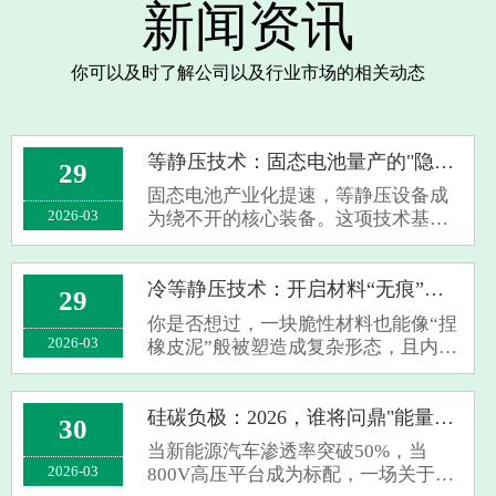
新闻资讯
你可以及时了解公司以及行业市场的相关动态
等静压技术：固态电池量产的"隐形冠军"
29
固态电池产业化提速，等静压设备成
2026-03
为绕不开的核心装备。这项技术基于
帕斯卡原理，通过液体介质从各向均
匀施压，让粉末材料致密成型——传
统辊压或化成设备难以替代其精准控
冷等静压技术：开启材料“无痕”成型新时代
29
制电极密度、优化界面接触的独特价
你是否想过，一块脆性材料也能像“捏
值。温等···
2026-03
橡皮泥”般被塑造成复杂形态，且内部
无任何缺陷？这并非科幻，而是冷等
静压技术（CIP）正在创造的行业现
实。作为粉末冶金领域的核心工艺，
硅碳负极：2026，谁将问鼎"能量之王"？
30
它正凭借独特的优势，在多个高科技
当新能源汽车渗透率突破50%，当
领域掀···
2026-03
800V高压平台成为标配，一场关于电