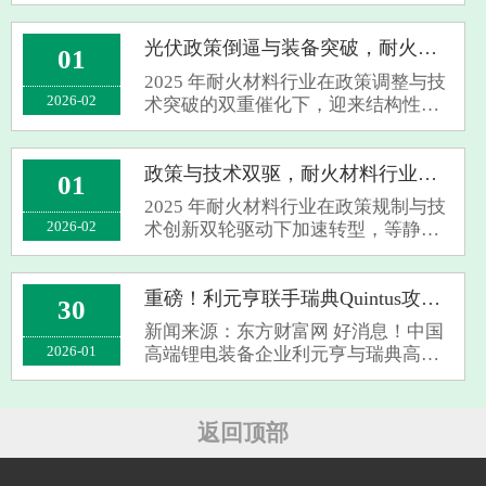
池能量密度的终极竞赛正在打响。传
统石墨负极已逼近372mAh/g的理论极
限，而硅碳负极以4200mAh/g的超高
光伏政策倒逼与装备突破，耐火材料行业加速高端化
01
比容量，正成为叩开高能量密度时代
2025 年耐火材料行业在政策调整与技
大门的关键密···
2026-02
术突破的双重催化下，迎来结构性升
级契机，等静压机等高端装备成为破
局关键。财政部拟于 2026 年 4 月取消
光伏出口退税的政策信号，叠加生态
政策与技术双驱，耐火材料行业迎升级拐点
01
环境部 GB 46790—2025 标准即将实
2025 年耐火材料行业在政策规制与技
施，···
2026-02
术创新双轮驱动下加速转型，等静压
机等高端装备成为突破关键。生态环
境部发布的 GB 46790-2025 强制排放
标准填补行业空白，明确 2026 年起新
重磅！利元亨联手瑞典Quintus攻关固态电池设备，续航1200公里电动车要来了？
30
建企业需严控污染物排放，倒逼行业
新闻来源：东方财富网 好消息！中国
从 “···
2026-01
高端锂电装备企业利元亨与瑞典高压
技术巨头Quintus Technologies AB正式
达成战略合作。这次可不是普通的商
业合作，而是直奔固态电池生产设备
返回顶部
研发而去的大动作。 业内人士都
知道···