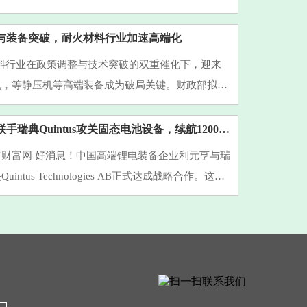
业现实。作为粉末冶金领域的核心工艺，它正凭借独
个高科技领域掀···
与装备突破，耐火材料行业加速高端化
火材料行业在政策调整与技术突破的双重催化下，迎来
机，等静压机等高端装备成为破局关键。财政部拟于
 月取消光伏出口退税的政策信号，叠加生态环境部 GB
 标准即将实施，···
重磅！利元亨联手瑞典Quintus攻关固态电池设备，续航1200公里电动车要来了？
财富网 好消息！中国高端锂电装备企业利元亨与瑞
intus Technologies AB正式达成战略合作。这次
商业合作，而是直奔固态电池生产设备研发而去的大
士都知道···