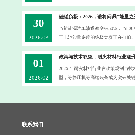
密成型——传统辊压或化成设备难以
化界面接触的独特价值。温等···
硅碳负极：2026，谁将问鼎"能量之
30
当新能源汽车渗透率突破50%，当80
2026-03
于电池能量密度的终极竞赛正在打响
372mAh/g的理论极限，而硅碳负极以4
正成为叩开高能量密度时代大门的关键密
政策与技术双驱，耐火材料行业迎
01
2025 年耐火材料行业在政策规制与
2026-02
型，等静压机等高端装备成为突破关键
46790-2025 强制排放标准填补行业空
需严控污染物排放，倒逼行业从 “···
联系我们