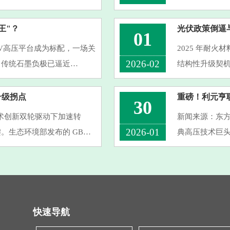
替代其精准控制电极密度、优
正在创造的行
特的优势，在多
王"？
光伏政策倒逼
01
0V高压平台成为标配，一场关
2025 年耐
2026-02
。传统石墨负极已逼近
结构性升级契
200mAh/g的超高比容量，
2026 年 4
···
46790—2025
升级拐点
30
技术创新双轮驱动下加速转
新闻来源：东方
2026-01
。生态环境部发布的 GB
典高压技术巨头Qu
白，明确 2026 年起新建企业
可不是普通的
动作。 业内人
快速导航