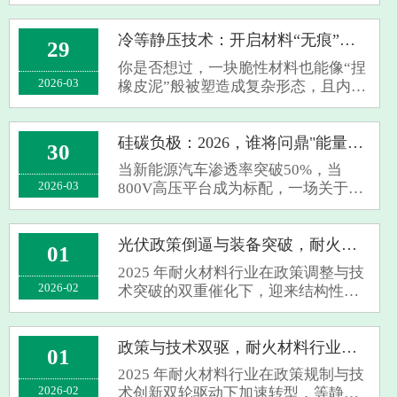
帕斯卡原理，通过液体介质从各向均
匀施压，让粉末材料致密成型——传
统辊压或化成设备难以替代其精准控
冷等静压技术：开启材料“无痕”成型新时代
29
制电极密度、优化界面接触的独特价
你是否想过，一块脆性材料也能像“捏
值。温等···
2026-03
橡皮泥”般被塑造成复杂形态，且内部
无任何缺陷？这并非科幻，而是冷等
静压技术（CIP）正在创造的行业现
实。作为粉末冶金领域的核心工艺，
硅碳负极：2026，谁将问鼎"能量之王"？
30
它正凭借独特的优势，在多个高科技
当新能源汽车渗透率突破50%，当
领域掀···
2026-03
800V高压平台成为标配，一场关于电
池能量密度的终极竞赛正在打响。传
统石墨负极已逼近372mAh/g的理论极
限，而硅碳负极以4200mAh/g的超高
光伏政策倒逼与装备突破，耐火材料行业加速高端化
01
比容量，正成为叩开高能量密度时代
2025 年耐火材料行业在政策调整与技
大门的关键密···
2026-02
术突破的双重催化下，迎来结构性升
级契机，等静压机等高端装备成为破
局关键。财政部拟于 2026 年 4 月取消
光伏出口退税的政策信号，叠加生态
政策与技术双驱，耐火材料行业迎升级拐点
01
环境部 GB 46790—2025 标准即将实
2025 年耐火材料行业在政策规制与技
施，···
2026-02
术创新双轮驱动下加速转型，等静压