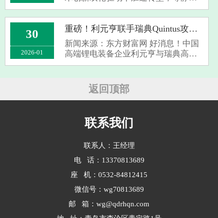
机等高端装备成为突破关键。生态环
境部发布的 GB 46790-2025 强制排放
标准填补行业空白，明确 2026 年起新
重磅！利元亨联手瑞典Quintus攻关固态电池设备，续航1200公里电动车要来了？
30
建企业需严控污染物排放，倒逼行业
新闻来源：东方财富网 好消息！中国
从 “···
2026-01
高端锂电装备企业利元亨与瑞典高压
技术巨头Quintus Technologies AB正式
达成战略合作。这次可不是普通的商
业合作，而是直奔固态电池生产设备
返回顶部
研发而去的大动作。 业内人士都
知道···
联系我们
联系人：王经理
电 话：13370813689
座 机：0532-84812415
微信号：wg70813689
邮 箱：wg@qdrhqn.com