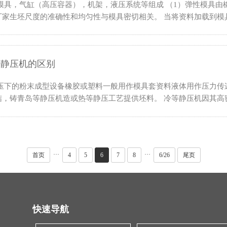
模具，气缸（高压容器），机架，液压系统等组成 （1）弹性模具
家生坯尺度的准确性和均匀性与模具密切相关。 当将资料加载到模具中
等静压机的区别
高压下的粉末成型设备橡胶或塑料一般用作模具套资料液体用作压力传
，铸青岛等静压机造或热等静压工艺提供坯料。 冷等静压机因其高密度
···
···
首页
4
5
6
7
8
6/26
尾页
快速导航