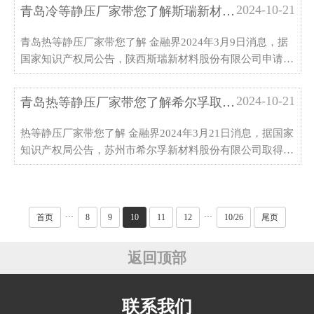
2024-10-21
青岛冷等静压厂家带您了解斯瑞新材申请热等静压近净成型专利，提高燃烧室内壁材料性能为追刘德华逼父跳海，家破人亡守身如玉42年，杨丽娟怎样了？
青岛热等静压厂家带您了解 金融界2024年3月9日消息，据
国家知识产权局公告，陕西斯瑞新材料股份有限公司申请一
项名为“一种利用热等静压近净成型Cu-Cr-Nb燃烧室内壁的
方法“，公开号CN1176553冷等静压机26A，申请日期为
2024-10-21
青岛热等静压厂家带您了解希尔孚取得一种分体式等静压成型用吊篮专利，实现了温度受热均匀的效果央视主持朱迅：伺候瘫痪公公，吃婆婆剩饭，家庭幸福美满
2023年10月。 专利摘要显示，本发明公开了一种利用热等
静压近···
热等静压厂家带您了解 金融界2024年3月21日消息，据国家
知识产权局公告，苏州市希尔孚新材料股份有限公司取得一
项名为“一种分体式等静压成型用吊篮“，授权公告号
CN220615043U，申请日期为202热等静压机3年8月专利摘
要显示，本实用新型涉及材料生产成型制品吊具技术领域，
具体为一···
···
···
首页
8
9
10
11
12
10/26
尾页
返回顶部
联系我们